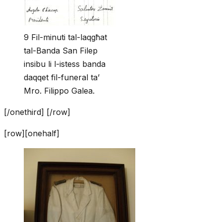
9 Fil-minuti tal-laqgħat
tal-Banda San Filep
insibu li l-istess banda
daqqet fil-funeral ta’
Mro. Filippo Galea.
[/onethird] [/row]
[row][onehalf]