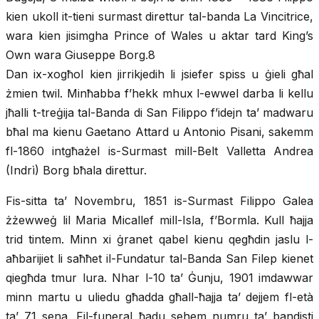
kien ukoll it-tieni surmast direttur tal-banda La Vincitrice,
wara kien jisimgha Prince of Wales u aktar tard King’s
Own wara Giuseppe Borg.8
Dan ix-xogħol kien jirrikjedih li jsiefer spiss u ġieli għal
żmien twil. Minħabba f’hekk mhux l-ewwel darba li kellu
jħalli t-treġija tal-Banda di San Filippo f’idejn ta’ madwaru
bħal ma kienu Gaetano Attard u Antonio Pisani, sakemm
fl-1860 intgħażel is-Surmast mill-Belt Valletta Andrea
(Indrì) Borg bħala direttur.
Fis-sitta ta’ Novembru, 1851 is-Surmast Filippo Galea
żżewweġ lil Maria Micallef mill-Isla, f’Bormla. Kull ħajja
trid tintem. Minn xi ġranet qabel kienu qegħdin jaslu l-
aħbarijiet li saħħet il-Fundatur tal-Banda San Filep kienet
qiegħda tmur lura. Nhar l-10 ta’ Ġunju, 1901 imdawwar
minn martu u uliedu għadda għall-ħajja ta’ dejjem fl-età
ta’ 71 sena. Fil-funeral ħadu sehem numru ta’ bandisti