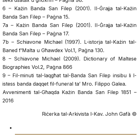
6 – Każin Banda San Filep (2001). Il-Ġrajja tal-Każin
Banda San Filep – Paġna 15.
7a – Każin Banda San Filep (2001). Il-Ġrajja tal-Każin
Banda San Filep – Paġna 17.
7b – Schiavone Michael (1997). L-istorja tal-Każin tal-
Baned f’Malta u Għawdex Vol.1, Paġna 130.
8 – Schiavone Michael (2009). Dictionary of Maltese
Biographies Vol.2, Paġna 866
9 – Fil-minuti tal-laqgħat tal-Banda San Filep insibu li l-
istess banda daqqet fil-funeral ta’ Mro. Filippo Galea.
Avvenimenti tal-Għaqda Każin Banda San Filep 1851 –
2016
Riċerka tal-Arkivista l-Kav. John Gafà ©
Daħla