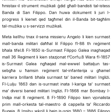
ħmistax-il strument mużikali ġdid għall-bandisti tal-istess
Banda di San Filippo. Dan huwa dokument li juri l-
progress li kienet qed tagħmel din il-Banda bit-tagħlim
tal-mużika u s-servizzi mużikali.
Meta kellhu tnax il-sena missieru Angelo li kien surmast
mall-banda militari daħħal lil Filippo fl-88 th reġiment
bħala tifel.8 Fl-1850 is-Surmast Filippo Galea inaghaqad
mall 36 Regiment li kien stazjonat f’Corfu.8 Wara fl-1857
is-Surmast Galea ngħaqad mal-ewwel battaljun tas-
sebgħa u ħamsin reġiment tal-infanterija u għamel
karriera brillanti bħala surmast ta’ baned militari Ingliżi.
Fl-Lulju 1863 dan is-surmast inata l-kariga ta’ surmast
ma’ diversi baned militari Inglizi. Fl-1868 mar Bombay l-
Indija mal 8 regiment. 8 Fl-1890 Filippo kien vjonalista
prim mall-orkesta tal-maestro di cappella ta’ Riccardo
Bugeja, 8 Insibu wkoll li bejn is-snin 1880 – 1886 Filippo