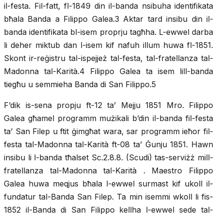
il-festa. Fil-fatt, fl-1849 din il-banda nsibuha identifikata
bħala Banda a Filippo Galea.3 Aktar tard insibu din il-
banda identifikata bl-isem proprju tagħha. L-ewwel darba
li deher miktub dan l-isem kif nafuh illum huwa fl-1851.
Skont ir-reġistru tal-ispejjeż tal-festa, tal-fratellanza tal-
Madonna tal-Karità.4 Filippo Galea ta isem lill-banda
tiegħu u semmieha Banda di San Filippo.5
F’dik is-sena propju ft-12 ta’ Mejju 1851 Mro. Filippo
Galea għamel programm mużikali b’din il-banda fil-festa
ta’ San Filep u ftit ġimgħat wara, sar programm ieħor fil-
festa tal-Madonna tal-Karità ft-08 ta’ Ġunju 1851. Hawn
insibu li l-banda tħalset Sc.2.8.8. (Scudi) tas-serviżż mill-
fratellanza tal-Madonna tal-Karità . Maestro Filippo
Galea huwa meqjus bħala l-ewwel surmast kif ukoll il-
fundatur tal-Banda San Filep. Ta min isemmi wkoll li fis-
1852 il-Banda di San Filippo kellha l-ewwel sede tal-