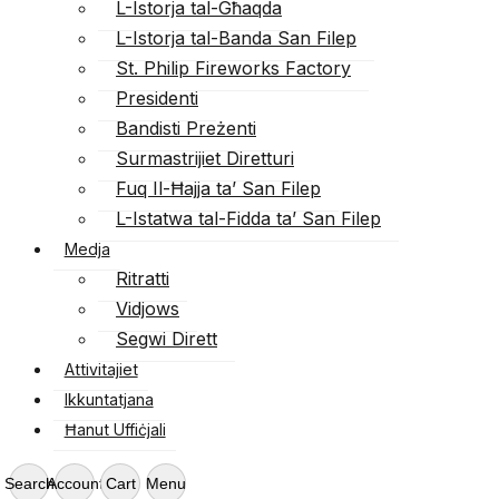
L-Istorja tal-Għaqda
L-Istorja tal-Banda San Filep
St. Philip Fireworks Factory
Presidenti
Bandisti Preżenti
Surmastrijiet Diretturi
Fuq Il-Ħajja ta’ San Filep
L-Istatwa tal-Fidda ta’ San Filep
Medja
Ritratti
Vidjows
Segwi Dirett
Attivitajiet
Ikkuntatjana
Ħanut Uffiċjali
Search
Account
Cart
Menu