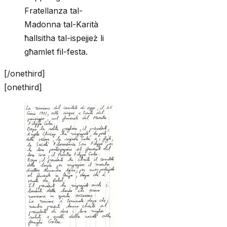
Fratellanza tal-
Madonna tal-Karità
ħallsitha tal-ispejjeż li
għamlet fil-festa.
[/onethird]
[onethird]