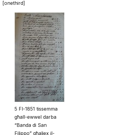
[onethird]
5 Fl-1851 tissemma
għall-ewwel darba
“Banda di San
Filippo” għaliex il-