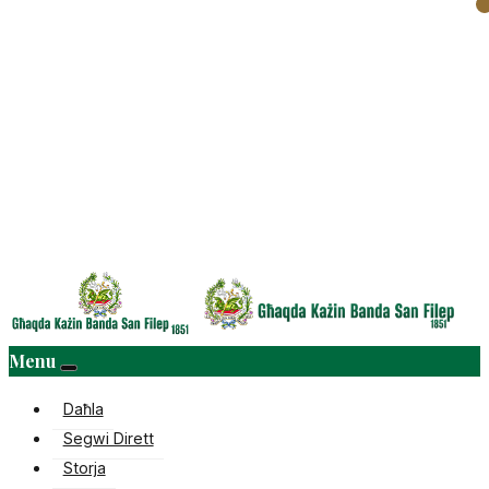
Menu
Daħla
Segwi Dirett
Storja