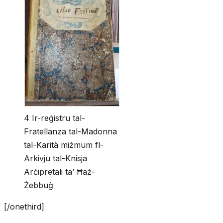
4 Ir-reġistru tal-
Fratellanza tal-Madonna
tal-Karità miżmum fl-
Arkivju tal-Knisja
Arċipretali ta’ Ħaż-
Żebbuġ
[/onethird]