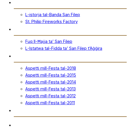
Storja
L-istorja tal-Banda San Filep
St. Philip Fireworks Factory
San Filep
Fuq Il-Ħajja ta’ San Filep
L-Istatwa tal-Fidda ta’ San Filep t’Aġġira
Festa
Aspetti mill-Festa tal-2018
Aspetti mill-Festa tal-2015
Aspetti mill-Festa tal-2014
Aspetti mill-Festa tal-2013
Aspetti mill-Festa tal-2012
Aspetti mill-Festa tal-2011
Ħanut Uffiċjali
Ritratti