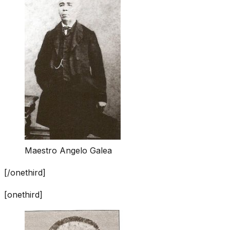
Maestro Angelo Galea
[/onethird]
[onethird]