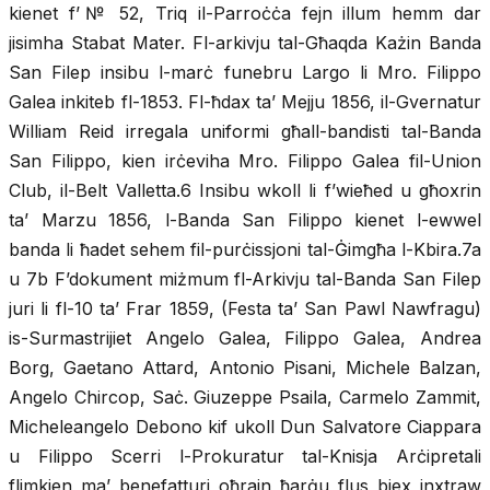
kienet f’№ 52, Triq il-Parroċċa fejn illum hemm dar
jisimha Stabat Mater. Fl-arkivju tal-Għaqda Każin Banda
San Filep insibu l-marċ funebru Largo li Mro. Filippo
Galea inkiteb fl-1853. Fl-ħdax ta’ Mejju 1856, il-Gvernatur
William Reid irregala uniformi għall-bandisti tal-Banda
San Filippo, kien irċeviha Mro. Filippo Galea fil-Union
Club, il-Belt Valletta.6 Insibu wkoll li f’wieħed u għoxrin
ta’ Marzu 1856, l-Banda San Filippo kienet l-ewwel
banda li ħadet sehem fil-purċissjoni tal-Ġimgħa l-Kbira.7a
u 7b F’dokument miżmum fl-Arkivju tal-Banda San Filep
juri li fl-10 ta’ Frar 1859, (Festa ta’ San Pawl Nawfragu)
is-Surmastrijiet Angelo Galea, Filippo Galea, Andrea
Borg, Gaetano Attard, Antonio Pisani, Michele Balzan,
Angelo Chircop, Saċ. Giuzeppe Psaila, Carmelo Zammit,
Micheleangelo Debono kif ukoll Dun Salvatore Ciappara
u Filippo Scerri l-Prokuratur tal-Knisja Arċipretali
flimkien ma’ benefatturi oħrajn ħarġu flus biex inxtraw