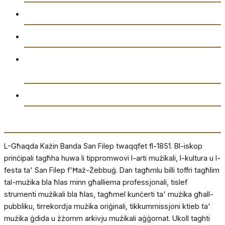
Attivitajiet
Ikkuntatjana
Amministrazzjoni tal-Għaqda każin Banda San
Filep AD1851
Drittijiet u Privatezza
Dwarna
L-Għaqda Każin Banda San Filep twaqqfet fl-1851. Bl-iskop
prinċipali tagħha huwa li tippromwovi l-arti mużikali, l-kultura u l-
festa ta' San Filep f'Ħaż-Żebbuġ. Dan tagħmlu billi toffri tagħlim
tal-mużika bla ħlas minn għalliema professjonali, tislef
strumenti mużikali bla ħlas, tagħmel kunċerti ta' mużika għall-
pubbliku, tirrekordja mużika oriġinali, tikkummissjoni ktieb ta'
mużika ġdida u żżomm arkivju mużikali aġġornat. Ukoll taghti