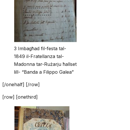
3 Imbagħad fil-festa tal-
1849 il-Fratellanza tal-
Madonna tar-Rużarju ħallset
lill- “Banda a Filippo Galea”
[/onehalf] [/row]
[row] [onethird]