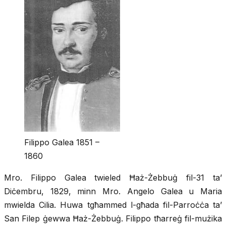
Filippo Galea 1851 –
1860
Mro. Filippo Galea twieled Ħaż-Żebbuġ fil-31 ta’
Diċembru, 1829, minn Mro. Angelo Galea u Maria
mwielda Cilia. Huwa tgħammed l-għada fil-Parroċċa ta’
San Filep ġewwa Ħaż-Żebbuġ. Filippo tħarreġ fil-mużika