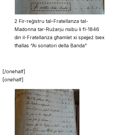
2 Fir-reġistru tal-Fratellanza tal-
Madonna tar-Rużarju nsibu li fl-1846
din il-Fratellanza għamlet xi spejjeż biex
tħallas “Ai sonatori della Banda”
[/onehalf]
[onehalf]