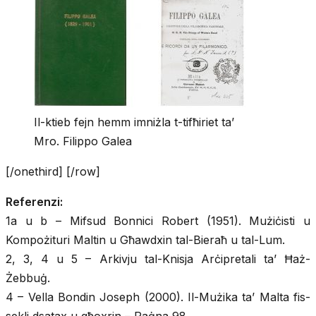
Il-ktieb fejn hemm imniżla t-tifħiriet ta’
Mro. Filippo Galea
[/onethird] [/row]
Referenzi:
1a u b – Mifsud Bonnici Robert (1951). Mużiċisti u
Kompożituri Maltin u Għawdxin tal-Bieraħ u tal-Lum.
2, 3, 4 u 5 – Arkivju tal-Knisja Arċipretali ta’ Ħaż-
Żebbuġ.
4 – Vella Bondin Joseph (2000). Il-Mużika ta’ Malta fis-
sekli dsatax u għoxrin – Paġna 98.