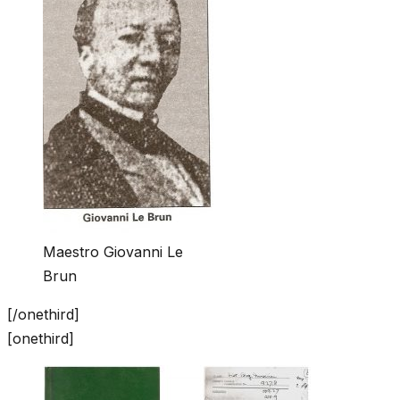
Maestro Giovanni Le
Brun
[/onethird]
[onethird]