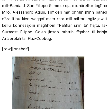
mill-Banda di San Filippo 9 immexxija mid-direttur tagħha
Mro. Alessandro Agius, flimkien ma’ oħrajn minn baned
oħra li hu kien waqqaf meta rtira mill-militar Ingliż jew li
kellu konnessjoni magħhom fl-aħħar snin ta’ ħajtu. Is-
Surmast Filippo Galea jinsab mistriħ f’qabar fil-knisja
Arċipretali ta’ Ħaż-Żebbuġ.
[row][onehalf]