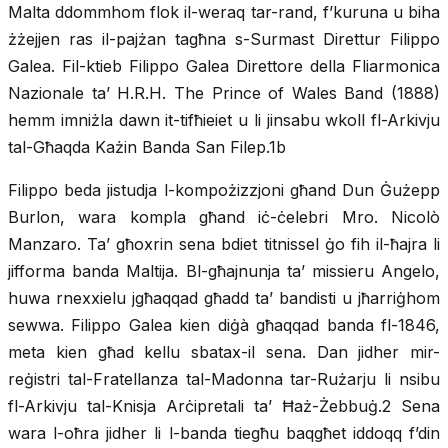
Malta ddommhom flok il-weraq tar-rand, f’kuruna u biha
żżejjen ras il-pajżan tagħna s-Surmast Direttur Filippo
Galea. Fil-ktieb Filippo Galea Direttore della Fliarmonica
Nazionale ta’ H.R.H. The Prince of Wales Band (1888)
hemm imniżla dawn it-tifħieiet u li jinsabu wkoll fl-Arkivju
tal-Għaqda Każin Banda San Filep.1b
Filippo beda jistudja l-kompożizzjoni għand Dun Ġużepp
Burlon, wara kompla għand iċ-ċelebri Mro. Nicolò
Manzaro. Ta’ għoxrin sena bdiet titnissel ġo fih il-ħajra li
jifforma banda Maltija. Bl-għajnunja ta’ missieru Angelo,
huwa rnexxielu jgħaqqad għadd ta’ bandisti u jħarriġhom
sewwa. Filippo Galea kien diġà għaqqad banda fl-1846,
meta kien għad kellu sbatax-il sena. Dan jidher mir-
reġistri tal-Fratellanza tal-Madonna tar-Rużarju li nsibu
fl-Arkivju tal-Knisja Arċipretali ta’ Ħaż-Żebbuġ.2 Sena
wara l-oħra jidher li l-banda tiegħu baqgħet iddoqq f’din