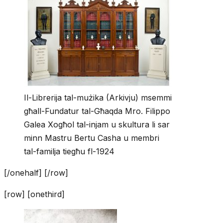
Il-Librerija tal-mużika (Arkivju) msemmi
għall-Fundatur tal-Għaqda Mro. Filippo
Galea Xogħol tal-injam u skultura li sar
minn Mastru Bertu Casha u membri
tal-familja tiegħu fl-1924
[/onehalf] [/row]
[row] [onethird]