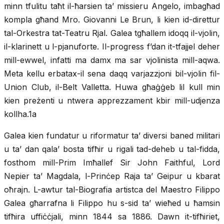
minn tfulitu taħt il-ħarsien ta’ missieru Angelo, imbagħad
kompla għand Mro. Giovanni Le Brun, li kien id-direttur
tal-Orkestra tat-Teatru Rjal. Galea tgħallem idoqq il-vjolin,
il-klarinett u l-pjanuforte. Il-progress f’dan it-tfajjel deher
mill-ewwel, infatti ma damx ma sar vjolinista mill-aqwa.
Meta kellu erbatax-il sena daqq varjazzjoni bil-vjolin fil-
Union Club, il-Belt Valletta. Huwa għaġġeb lil kull min
kien preżenti u ntwera apprezzament kbir mill-udjenza
kollha.1a
Galea kien fundatur u riformatur ta’ diversi baned militari
u ta’ dan qala’ bosta tifħir u rigali tad-deheb u tal-fidda,
fosthom mill-Prim Imħallef Sir John Faithful, Lord
Nepier ta’ Magdala, l-Prinċep Raja ta’ Geipur u kbarat
oħrajn. L-awtur tal-Biografia artistca del Maestro Filippo
Galea għarrafna li Filippo hu s-sid ta’ wieħed u ħamsin
tifħira uffiċċjali, minn 1844 sa 1886. Dawn it-tifħiriet,