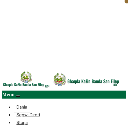
Menu
Daħla
Segwi Dirett
Storja