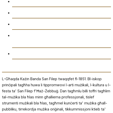
Gazzetta “Tal-Istilla”
Attivitajiet
Ikkuntatjana
Amministrazzjoni tal-Għaqda każin Banda San
Filep AD1851
Drittijiet u Privatezza
Dwarna
L-Għaqda Każin Banda San Filep twaqqfet fl-1851. Bl-iskop
prinċipali tagħha huwa li tippromwovi l-arti mużikali, l-kultura u l-
festa ta' San Filep f'Ħaż-Żebbuġ. Dan tagħmlu billi toffri tagħlim
tal-mużika bla ħlas minn għalliema professjonali, tislef
strumenti mużikali bla ħlas, tagħmel kunċerti ta' mużika għall-
pubbliku, tirrekordja mużika oriġinali, tikkummissjoni ktieb ta'