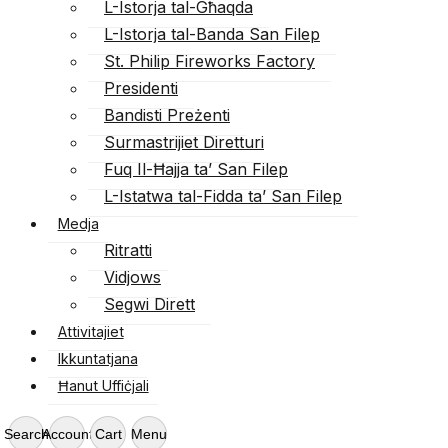
L-Istorja tal-Għaqda
L-Istorja tal-Banda San Filep
St. Philip Fireworks Factory
Presidenti
Bandisti Preżenti
Surmastrijiet Diretturi
Fuq Il-Ħajja ta’ San Filep
L-Istatwa tal-Fidda ta’ San Filep
Medja
Ritratti
Vidjows
Segwi Dirett
Attivitajiet
Ikkuntatjana
Ħanut Uffiċjali
Search
Account
Cart
Menu