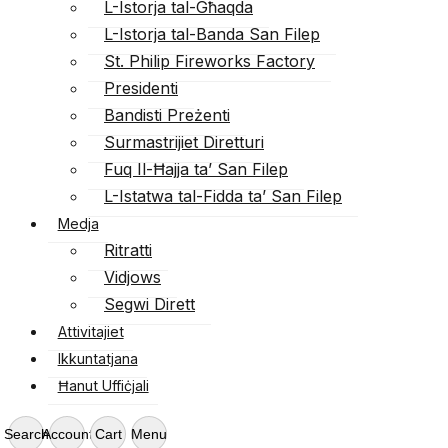
L-Istorja tal-Għaqda
L-Istorja tal-Banda San Filep
St. Philip Fireworks Factory
Presidenti
Bandisti Preżenti
Surmastrijiet Diretturi
Fuq Il-Ħajja ta’ San Filep
L-Istatwa tal-Fidda ta’ San Filep
Medja
Ritratti
Vidjows
Segwi Dirett
Attivitajiet
Ikkuntatjana
Ħanut Uffiċjali
Search
Account
Cart
Menu