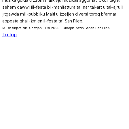
mużika ġdida u żżomm arkivju mużikali aġġornat. Ukoll taghti
sehem qawwi fil-festa bil-manifattura ta' nar tal-art u tal-ajru li
jitgawda mill-pubbliku Malti u żżejjen diversi toroq b'armar
apposta ghall-żmien il-festa ta' San Filep.
Id-Dissinjata mis-Sezzjoni IT © 2026 - Ghaqda Kazin Banda San Filep
To top