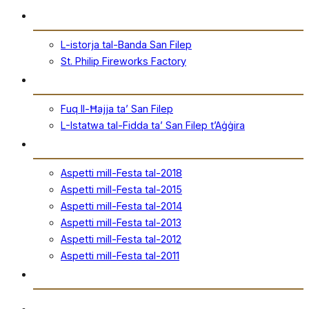
Storja
L-istorja tal-Banda San Filep
St. Philip Fireworks Factory
San Filep
Fuq Il-Ħajja ta’ San Filep
L-Istatwa tal-Fidda ta’ San Filep t’Aġġira
Festa
Aspetti mill-Festa tal-2018
Aspetti mill-Festa tal-2015
Aspetti mill-Festa tal-2014
Aspetti mill-Festa tal-2013
Aspetti mill-Festa tal-2012
Aspetti mill-Festa tal-2011
Ħanut Uffiċjali
Ritratti