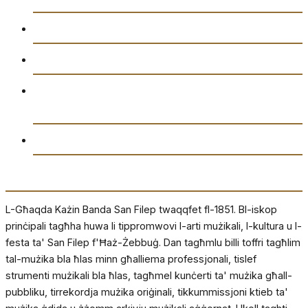
Attivitajiet
Ikkuntatjana
Amministrazzjoni tal-Għaqda każin Banda San
Filep AD1851
Drittijiet u Privatezza
Dwarna
L-Għaqda Każin Banda San Filep twaqqfet fl-1851. Bl-iskop
prinċipali tagħha huwa li tippromwovi l-arti mużikali, l-kultura u l-
festa ta' San Filep f'Ħaż-Żebbuġ. Dan tagħmlu billi toffri tagħlim
tal-mużika bla ħlas minn għalliema professjonali, tislef
strumenti mużikali bla ħlas, tagħmel kunċerti ta' mużika għall-
pubbliku, tirrekordja mużika oriġinali, tikkummissjoni ktieb ta'