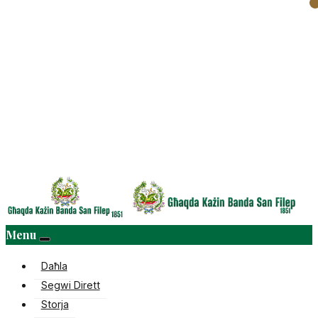
Menu
Daħla
Segwi Dirett
Storja