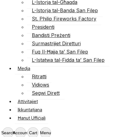
L-Istorja tal-Għaqda
L-Istorja tal-Banda San Filep
St. Philip Fireworks Factory
Presidenti
Bandisti Preżenti
Surmastrijiet Diretturi
Fuq Il-Ħajja ta’ San Filep
L-Istatwa tal-Fidda ta’ San Filep
Medja
Ritratti
Vidjows
Segwi Dirett
Attivitajiet
Ikkuntatjana
Ħanut Uffiċjali
Search
Account
Cart
Menu