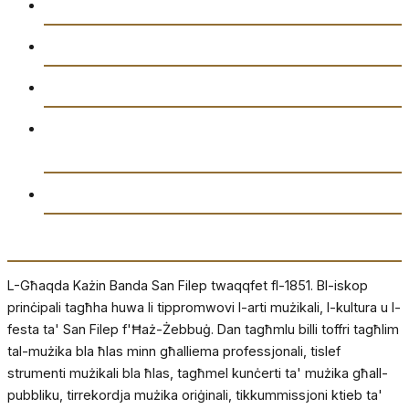
Gazzetta “Tal-Istilla”
Attivitajiet
Ikkuntatjana
Amministrazzjoni tal-Għaqda każin Banda San
Filep AD1851
Drittijiet u Privatezza
Dwarna
L-Għaqda Każin Banda San Filep twaqqfet fl-1851. Bl-iskop
prinċipali tagħha huwa li tippromwovi l-arti mużikali, l-kultura u l-
festa ta' San Filep f'Ħaż-Żebbuġ. Dan tagħmlu billi toffri tagħlim
tal-mużika bla ħlas minn għalliema professjonali, tislef
strumenti mużikali bla ħlas, tagħmel kunċerti ta' mużika għall-
pubbliku, tirrekordja mużika oriġinali, tikkummissjoni ktieb ta'