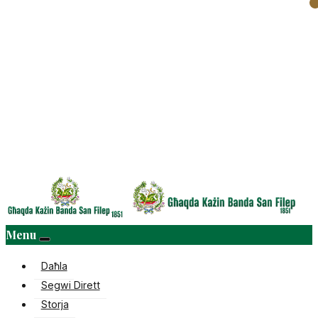
Menu
Daħla
Segwi Dirett
Storja