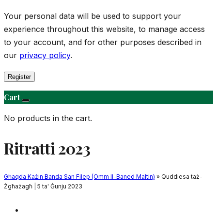
Your personal data will be used to support your
experience throughout this website, to manage access
to your account, and for other purposes described in
our
privacy policy
.
Register
Cart
No products in the cart.
Ritratti 2023
Għaqda Każin Banda San Filep (Omm Il-Baned Maltin)
» Quddiesa taż-
Żgħażagħ | 5 ta' Ġunju 2023
Daħla