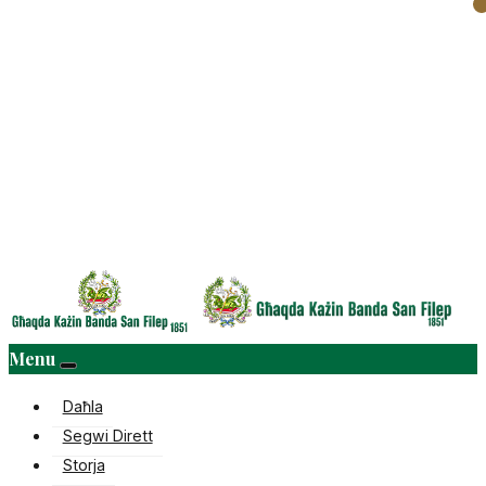
Menu
Daħla
Segwi Dirett
Storja