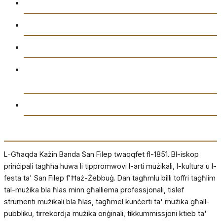
Gazzetta “Tal-Istilla”
Attivitajiet
Ikkuntatjana
Amministrazzjoni tal-Għaqda każin Banda San
Filep AD1851
Drittijiet u Privatezza
Dwarna
L-Għaqda Każin Banda San Filep twaqqfet fl-1851. Bl-iskop
prinċipali tagħha huwa li tippromwovi l-arti mużikali, l-kultura u l-
festa ta' San Filep f'Ħaż-Żebbuġ. Dan tagħmlu billi toffri tagħlim
tal-mużika bla ħlas minn għalliema professjonali, tislef
strumenti mużikali bla ħlas, tagħmel kunċerti ta' mużika għall-
pubbliku, tirrekordja mużika oriġinali, tikkummissjoni ktieb ta'