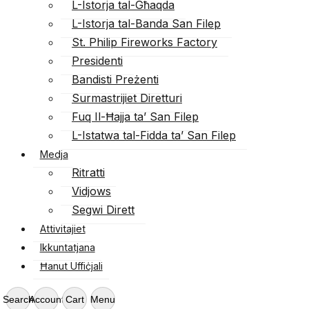
L-Istorja tal-Għaqda
L-Istorja tal-Banda San Filep
St. Philip Fireworks Factory
Presidenti
Bandisti Preżenti
Surmastrijiet Diretturi
Fuq Il-Ħajja ta’ San Filep
L-Istatwa tal-Fidda ta’ San Filep
Medja
Ritratti
Vidjows
Segwi Dirett
Attivitajiet
Ikkuntatjana
Ħanut Uffiċjali
Search
Account
Cart
Menu