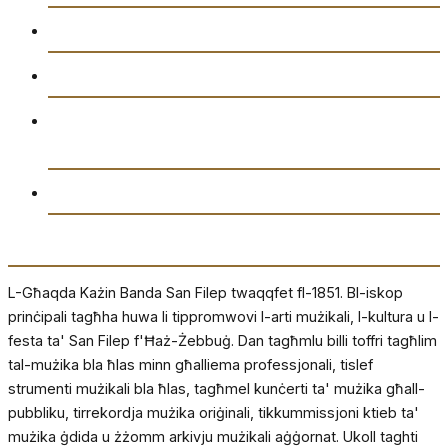
Attivitajiet
Ikkuntatjana
Amministrazzjoni tal-Għaqda każin Banda San
Filep AD1851
Drittijiet u Privatezza
Dwarna
L-Għaqda Każin Banda San Filep twaqqfet fl-1851. Bl-iskop
prinċipali tagħha huwa li tippromwovi l-arti mużikali, l-kultura u l-
festa ta' San Filep f'Ħaż-Żebbuġ. Dan tagħmlu billi toffri tagħlim
tal-mużika bla ħlas minn għalliema professjonali, tislef
strumenti mużikali bla ħlas, tagħmel kunċerti ta' mużika għall-
pubbliku, tirrekordja mużika oriġinali, tikkummissjoni ktieb ta'
mużika ġdida u żżomm arkivju mużikali aġġornat. Ukoll taghti