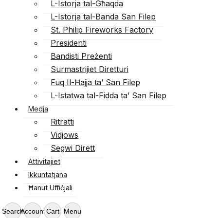
L-Istorja tal-Għaqda
L-Istorja tal-Banda San Filep
St. Philip Fireworks Factory
Presidenti
Bandisti Preżenti
Surmastrijiet Diretturi
Fuq Il-Ħajja ta’ San Filep
L-Istatwa tal-Fidda ta’ San Filep
Medja
Ritratti
Vidjows
Segwi Dirett
Attivitajiet
Ikkuntatjana
Ħanut Uffiċjali
Search
Account
Cart
Menu