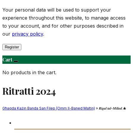
Your personal data will be used to support your
experience throughout this website, to manage access
to your account, and for other purposes described in
our
privacy policy
.
Register
Cart
No products in the cart.
Ritratti 2024
Għaqda Każin Banda San Filep (Omm Il-Baned Maltin)
» 𝑹𝒊𝒈𝒂𝒍 𝒕𝒂𝒍-𝑴𝒊𝒍𝒊𝒆𝒅.🎄
Daħla