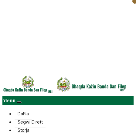
Menu
Daħla
Segwi Dirett
Storja