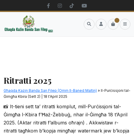
Search
Account
Cart
Men
Ritratti 2025
Għaqda Każin Banda San Filep (Omm Il-Baned Maltin)
» Il-Purċissjoni tal-
Ġimgħa Kbira (Sett 2) | 18 t'April 2025
📸 It-tieni sett ta’ ritratti komplut, mill-Purċissjoni tal-
Ġimgħa l-Kbira f’Ħaż-Żebbuġ, nhar il-Ġimgħa 18 t’April
2025. (Aktar ritratti f’albums oħrajn) . Akkwistaw r-
ritratti tagħkom b’kopja mingħajr watermark jew b’kopja