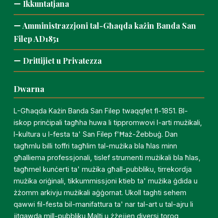
Ikkuntatjana
Amministrazzjoni tal-Għaqda każin Banda San
Filep AD1851
Drittijiet u Privatezza
Dwarna
L-Għaqda Każin Banda San Filep twaqqfet fl-1851. Bl-
iskop prinċipali tagħha huwa li tippromwovi l-arti mużikali,
l-kultura u l-festa ta' San Filep f'Ħaż-Żebbuġ. Dan
tagħmlu billi toffri tagħlim tal-mużika bla ħlas minn
għalliema professjonali, tislef strumenti mużikali bla ħlas,
tagħmel kunċerti ta' mużika għall-pubbliku, tirrekordja
mużika oriġinali, tikkummissjoni ktieb ta' mużika ġdida u
żżomm arkivju mużikali aġġornat. Ukoll taghti sehem
qawwi fil-festa bil-manifattura ta' nar tal-art u tal-ajru li
jitgawda mill-pubbliku Malti u żżejjen diversi toroq