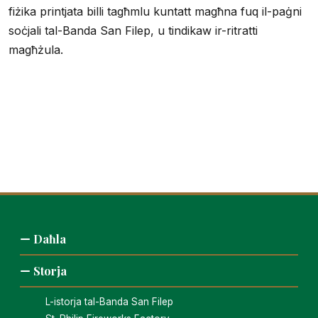
fiżika printjata billi tagħmlu kuntatt magħna fuq il-paġni
soċjali tal-Banda San Filep, u tindikaw ir-ritratti
magħżula.
Daħla
Storja
L-istorja tal-Banda San Filep