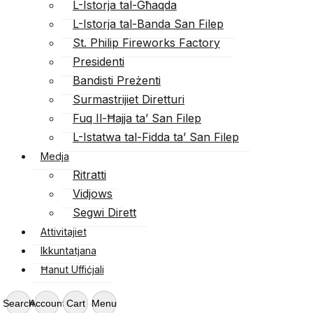
L-Istorja tal-Għaqda
L-Istorja tal-Banda San Filep
St. Philip Fireworks Factory
Presidenti
Bandisti Preżenti
Surmastrijiet Diretturi
Fuq Il-Ħajja ta’ San Filep
L-Istatwa tal-Fidda ta’ San Filep
Medja
Ritratti
Vidjows
Segwi Dirett
Attivitajiet
Ikkuntatjana
Ħanut Uffiċjali
Search
Account
Cart
Menu