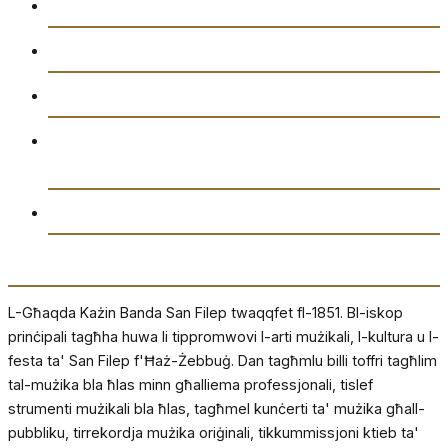
Gazzetta “Tal-Istilla”
Attivitajiet
Ikkuntatjana
Amministrazzjoni tal-Għaqda każin Banda San
Filep AD1851
Drittijiet u Privatezza
Dwarna
L-Għaqda Każin Banda San Filep twaqqfet fl-1851. Bl-iskop
prinċipali tagħha huwa li tippromwovi l-arti mużikali, l-kultura u l-
festa ta' San Filep f'Ħaż-Żebbuġ. Dan tagħmlu billi toffri tagħlim
tal-mużika bla ħlas minn għalliema professjonali, tislef
strumenti mużikali bla ħlas, tagħmel kunċerti ta' mużika għall-
pubbliku, tirrekordja mużika oriġinali, tikkummissjoni ktieb ta'