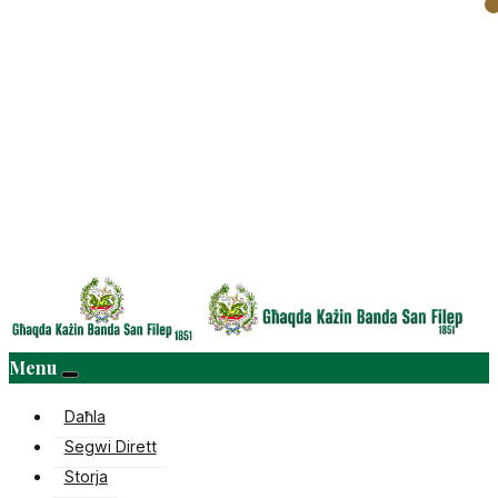
Menu
Daħla
Segwi Dirett
Storja