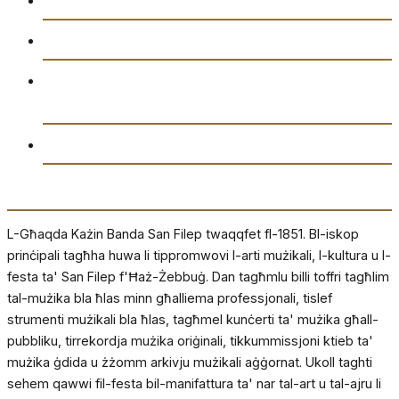
Ikkuntatjana
Amministrazzjoni tal-Għaqda każin Banda San
Filep AD1851
Drittijiet u Privatezza
Dwarna
L-Għaqda Każin Banda San Filep twaqqfet fl-1851. Bl-iskop
prinċipali tagħha huwa li tippromwovi l-arti mużikali, l-kultura u l-
festa ta' San Filep f'Ħaż-Żebbuġ. Dan tagħmlu billi toffri tagħlim
tal-mużika bla ħlas minn għalliema professjonali, tislef
strumenti mużikali bla ħlas, tagħmel kunċerti ta' mużika għall-
pubbliku, tirrekordja mużika oriġinali, tikkummissjoni ktieb ta'
mużika ġdida u żżomm arkivju mużikali aġġornat. Ukoll taghti
sehem qawwi fil-festa bil-manifattura ta' nar tal-art u tal-ajru li