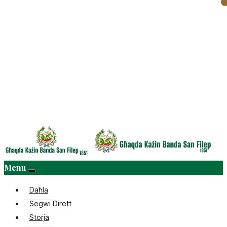
Menu
Daħla
Segwi Dirett
Storja