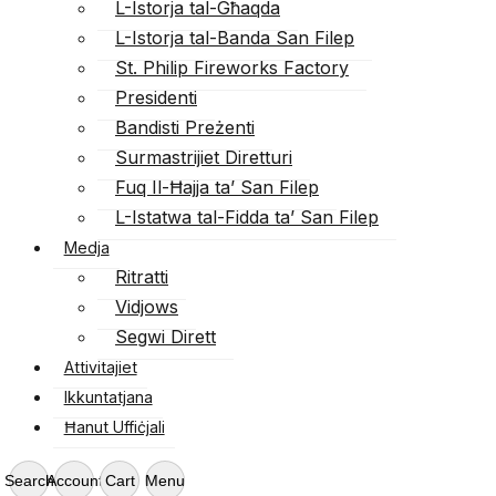
L-Istorja tal-Għaqda
L-Istorja tal-Banda San Filep
St. Philip Fireworks Factory
Presidenti
Bandisti Preżenti
Surmastrijiet Diretturi
Fuq Il-Ħajja ta’ San Filep
L-Istatwa tal-Fidda ta’ San Filep
Medja
Ritratti
Vidjows
Segwi Dirett
Attivitajiet
Ikkuntatjana
Ħanut Uffiċjali
Search
Account
Cart
Menu