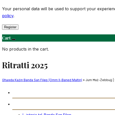
Your personal data will be used to support your experie
policy
.
Register
Cart
No products in the cart.
Ritratti 2025
Għaqda Każin Banda San Filep (Omm Il-Baned Maltin)
» Jum Ħaż-Żebbuġ |
Daħla
Storja
L-istorja tal-Banda San Filep