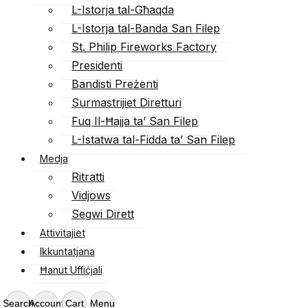
L-Istorja tal-Għaqda
L-Istorja tal-Banda San Filep
St. Philip Fireworks Factory
Presidenti
Bandisti Preżenti
Surmastrijiet Diretturi
Fuq Il-Ħajja ta’ San Filep
L-Istatwa tal-Fidda ta’ San Filep
Medja
Ritratti
Vidjows
Segwi Dirett
Attivitajiet
Ikkuntatjana
Ħanut Uffiċjali
Search
Account
Cart
Menu