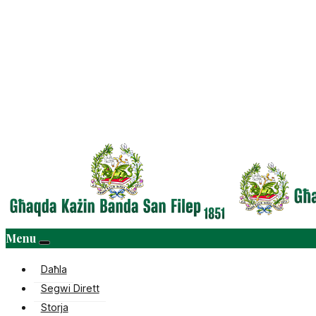
Menu
Daħla
Segwi Dirett
Storja