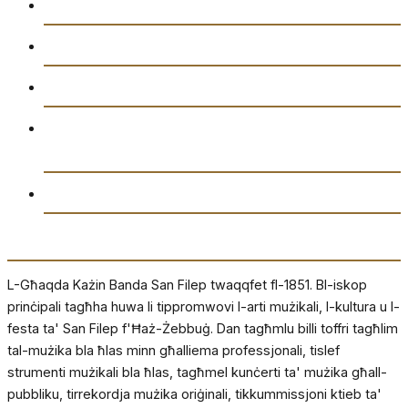
Gazzetta “Tal-Istilla”
Attivitajiet
Ikkuntatjana
Amministrazzjoni tal-Għaqda każin Banda San
Filep AD1851
Drittijiet u Privatezza
Dwarna
L-Għaqda Każin Banda San Filep twaqqfet fl-1851. Bl-iskop
prinċipali tagħha huwa li tippromwovi l-arti mużikali, l-kultura u l-
festa ta' San Filep f'Ħaż-Żebbuġ. Dan tagħmlu billi toffri tagħlim
tal-mużika bla ħlas minn għalliema professjonali, tislef
strumenti mużikali bla ħlas, tagħmel kunċerti ta' mużika għall-
pubbliku, tirrekordja mużika oriġinali, tikkummissjoni ktieb ta'