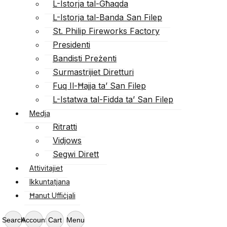
L-Istorja tal-Għaqda
L-Istorja tal-Banda San Filep
St. Philip Fireworks Factory
Presidenti
Bandisti Preżenti
Surmastrijiet Diretturi
Fuq Il-Ħajja ta’ San Filep
L-Istatwa tal-Fidda ta’ San Filep
Medja
Ritratti
Vidjows
Segwi Dirett
Attivitajiet
Ikkuntatjana
Ħanut Uffiċjali
Search
Account
Cart
Menu