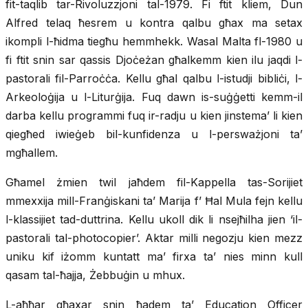
fit-taqlib tar-Rivoluzzjoni tal-1979. Fi ftit kliem, Dun
Alfred telaq ħesrem u kontra qalbu għax ma setax
ikompli l-ħidma tiegħu hemmhekk. Wasal Malta fl-1980 u
fi ftit snin sar qassis Djoċeżan għalkemm kien ilu jaqdi l-
pastorali fil-Parroċċa. Kellu għal qalbu l-istudji bibliċi, l-
Arkeoloġija u l-Liturġija. Fuq dawn is-suġġetti kemm-il
darba kellu programmi fuq ir-radju u kien jinstema’ li kien
qiegħed iwieġeb bil-kunfidenza u l-persważjoni ta’
mgħallem.
Għamel żmien twil jaħdem fil-Kappella tas-Sorijiet
mmexxija mill-Franġiskani ta’ Marija f’ Ħal Mula fejn kellu
l-klassijiet tad-duttrina. Kellu ukoll dik li nsejħilha jien ‘il-
pastorali tal-photocopier’. Aktar milli negozju kien mezz
uniku kif iżomm kuntatt ma’ firxa ta’ nies minn kull
qasam tal-ħajja, Żebbuġin u mhux.
L-aħħar għaxar snin ħadem ta’ Education Officer