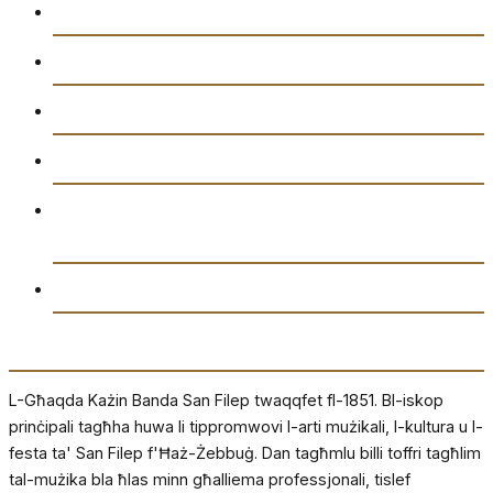
Arkivju
Gazzetta “Tal-Istilla”
Attivitajiet
Ikkuntatjana
Amministrazzjoni tal-Għaqda każin Banda San
Filep AD1851
Drittijiet u Privatezza
Dwarna
L-Għaqda Każin Banda San Filep twaqqfet fl-1851. Bl-iskop
prinċipali tagħha huwa li tippromwovi l-arti mużikali, l-kultura u l-
festa ta' San Filep f'Ħaż-Żebbuġ. Dan tagħmlu billi toffri tagħlim
tal-mużika bla ħlas minn għalliema professjonali, tislef