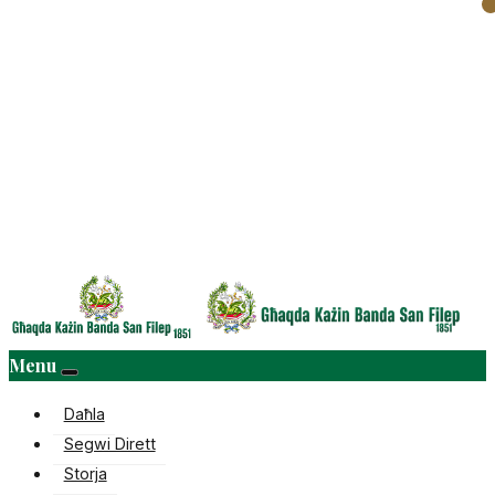
Menu
Daħla
Segwi Dirett
Storja