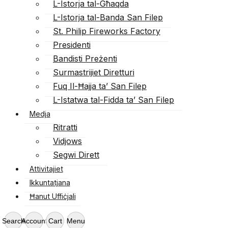
L-Istorja tal-Għaqda
L-Istorja tal-Banda San Filep
St. Philip Fireworks Factory
Presidenti
Bandisti Preżenti
Surmastrijiet Diretturi
Fuq Il-Ħajja ta’ San Filep
L-Istatwa tal-Fidda ta’ San Filep
Medja
Ritratti
Vidjows
Segwi Dirett
Attivitajiet
Ikkuntatjana
Ħanut Uffiċjali
Search
Account
Cart
Menu