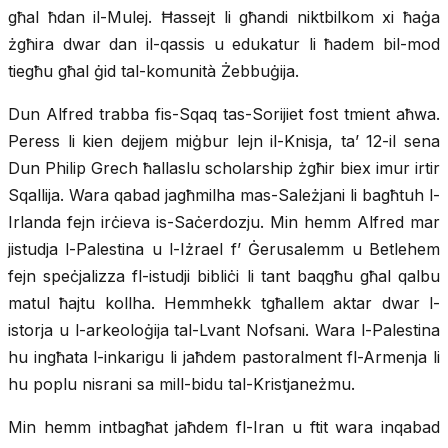
għal ħdan il-Mulej. Ħassejt li għandi niktbilkom xi ħaġa
żgħira dwar dan il-qassis u edukatur li ħadem bil-mod
tiegħu għal ġid tal-komunità Żebbuġija.
Dun Alfred trabba fis-Sqaq tas-Sorijiet fost tmient aħwa.
Peress li kien dejjem miġbur lejn il-Knisja, ta’ 12-il sena
Dun Philip Grech ħallaslu scholarship żgħir biex imur irtir
Sqallija. Wara qabad jagħmilha mas-Sależjani li bagħtuh l-
Irlanda fejn irċieva is-Saċerdozju. Min hemm Alfred mar
jistudja l-Palestina u l-Iżrael f’ Ġerusalemm u Betlehem
fejn speċjalizza fl-istudji bibliċi li tant baqgħu għal qalbu
matul ħajtu kollha. Hemmhekk tgħallem aktar dwar l-
istorja u l-arkeoloġija tal-Lvant Nofsani. Wara l-Palestina
hu ingħata l-inkarigu li jaħdem pastoralment fl-Armenja li
hu poplu nisrani sa mill-bidu tal-Kristjaneżmu.
Min hemm intbagħat jaħdem fl-Iran u ftit wara inqabad