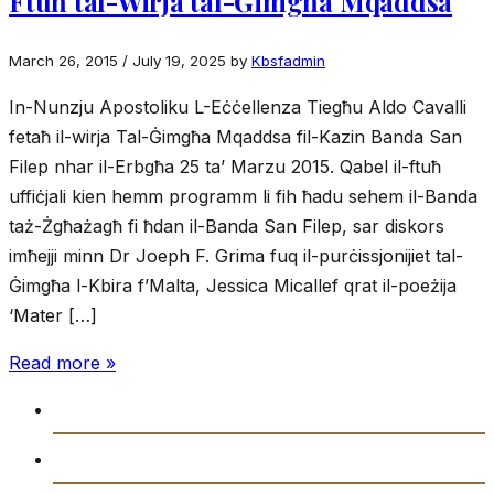
Ftuħ tal-Wirja tal-Ġimgħa Mqaddsa
March 26, 2015
/
July 19, 2025
by
Kbsfadmin
In-Nunzju Apostoliku L-Eċċellenza Tiegħu Aldo Cavalli
fetaħ il-wirja Tal-Ġimgħa Mqaddsa fil-Kazin Banda San
Filep nhar il-Erbgħa 25 ta’ Marzu 2015. Qabel il-ftuħ
uffiċjali kien hemm programm li fih ħadu sehem il-Banda
taż-Żgħażagħ fi ħdan il-Banda San Filep, sar diskors
imħejji minn Dr Joeph F. Grima fuq il-purċissjonijiet tal-
Ġimgħa l-Kbira f’Malta, Jessica Micallef qrat il-poeżija
‘Mater […]
Read more »
Daħla
Storja