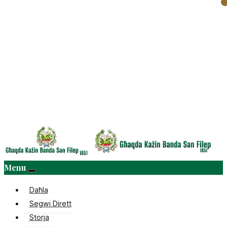
Menu
Daħla
Segwi Dirett
Storja