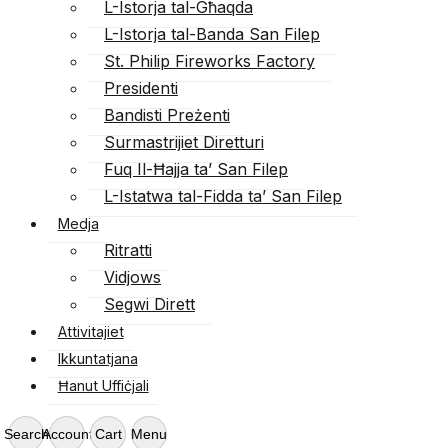
L-Istorja tal-Għaqda
L-Istorja tal-Banda San Filep
St. Philip Fireworks Factory
Presidenti
Bandisti Preżenti
Surmastrijiet Diretturi
Fuq Il-Ħajja ta’ San Filep
L-Istatwa tal-Fidda ta’ San Filep
Medja
Ritratti
Vidjows
Segwi Dirett
Attivitajiet
Ikkuntatjana
Ħanut Uffiċjali
Search
Account
Cart
Menu