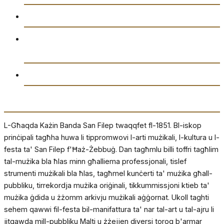
Ikkuntatjana
Amministrazzjoni tal-Għaqda każin Banda San
Filep AD1851
Drittijiet u Privatezza
Dwarna
L-Għaqda Każin Banda San Filep twaqqfet fl-1851. Bl-iskop
prinċipali tagħha huwa li tippromwovi l-arti mużikali, l-kultura u l-
festa ta' San Filep f'Ħaż-Żebbuġ. Dan tagħmlu billi toffri tagħlim
tal-mużika bla ħlas minn għalliema professjonali, tislef
strumenti mużikali bla ħlas, tagħmel kunċerti ta' mużika għall-
pubbliku, tirrekordja mużika oriġinali, tikkummissjoni ktieb ta'
mużika ġdida u żżomm arkivju mużikali aġġornat. Ukoll taghti
sehem qawwi fil-festa bil-manifattura ta' nar tal-art u tal-ajru li
jitgawda mill-pubbliku Malti u żżejjen diversi toroq b'armar