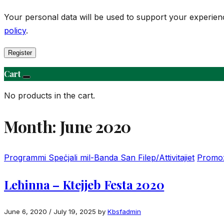
Your personal data will be used to support your experie
policy
.
Register
Cart
No products in the cart.
Month:
June 2020
Programmi Speċjali mil-Banda San Filep/Attivitajiet
Promoz
Leħinna – Ktejjeb Festa 2020
June 6, 2020
/
July 19, 2025
by
Kbsfadmin