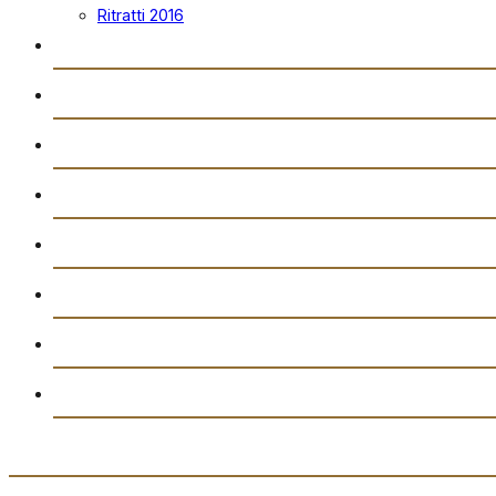
Ritratti 2016
Vidjows
Trażmissjoni Diretta
Arkivju
Gazzetta “Tal-Istilla”
Attivitajiet
Ikkuntatjana
Amministrazzjoni tal-Għaqda każin Banda San Filep
Drittijiet u Privatezza
Dwarna