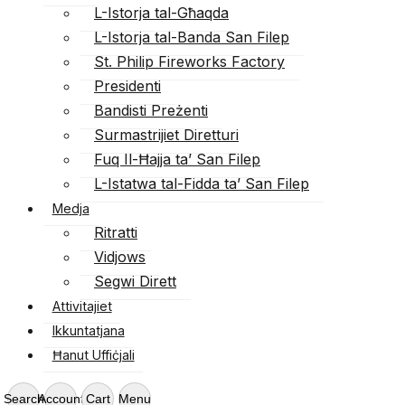
L-Istorja tal-Għaqda
L-Istorja tal-Banda San Filep
St. Philip Fireworks Factory
Presidenti
Bandisti Preżenti
Surmastrijiet Diretturi
Fuq Il-Ħajja ta’ San Filep
L-Istatwa tal-Fidda ta’ San Filep
Medja
Ritratti
Vidjows
Segwi Dirett
Attivitajiet
Ikkuntatjana
Ħanut Uffiċjali
Search
Account
Cart
Menu