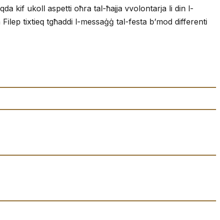
 kif ukoll aspetti oħra tal-ħajja vvolontarja li din l-
lep tixtieq tgħaddi l-messaġġ tal-festa b’mod differenti