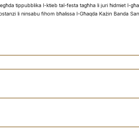
 tippubblika l-ktieb tal-festa tagħha li juri ħidmiet l-għaqda
tanzi li ninsabu fihom bħalissa l-Għaqda Każin Banda San Fi