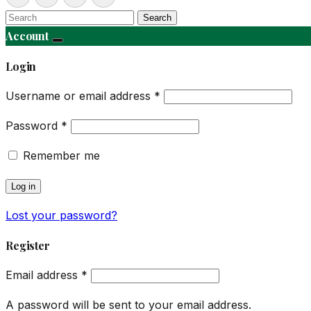
Search
Account
Login
Username or email address
*
Password
*
Remember me
Log in
Lost your password?
Register
Email address
*
A password will be sent to your email address.