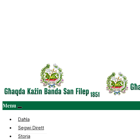
Menu
Daħla
Segwi Dirett
Storja