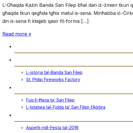
L-Għaqda Każin Banda San Filep bħal dan iż-żmien tkun qegħda
għaqda tkun qegħda tgħix matul is-sena. Minħabba iċ-Ċirkos
din is-sena fi ktejjeb qasir fil-forma […]
Read more »
Daħla
Storja
L-istorja tal-Banda San Filep
St. Philip Fireworks Factory
San Filep
Fuq Il-Ħajja ta’ San Filep
L-Istatwa tal-Fidda ta’ San Filep t’Aġġira
Festa
Aspetti mill-Festa tal-2018