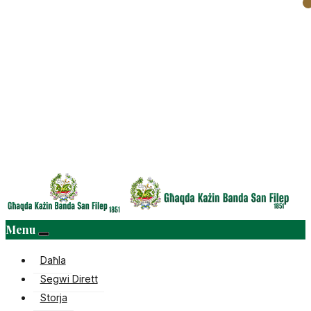
Menu
Daħla
Segwi Dirett
Storja