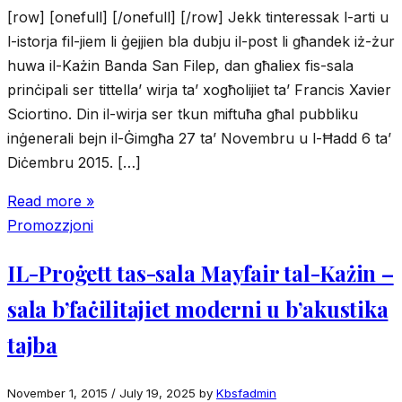
[row] [onefull] [/onefull] [/row] Jekk tinteressak l-arti u
l-istorja fil-jiem li ġejjien bla dubju il-post li għandek iż-żur
huwa il-Każin Banda San Filep, dan għaliex fis-sala
prinċipali ser tittella’ wirja ta’ xogħolijiet ta’ Francis Xavier
Sciortino. Din il-wirja ser tkun miftuħa għal pubbliku
inġenerali bejn il-Ġimgħa 27 ta’ Novembru u l-Ħadd 6 ta’
Diċembru 2015. […]
Read more »
Promozzjoni
IL-Proġett tas-sala Mayfair tal-Każin –
sala b’faċilitajiet moderni u b’akustika
tajba
November 1, 2015
/
July 19, 2025
by
Kbsfadmin