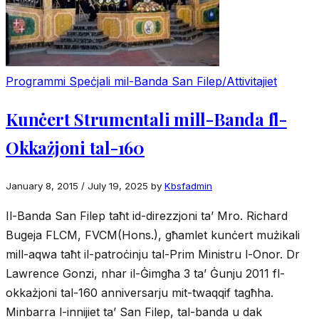
Programmi Speċjali mil-Banda San Filep/Attivitajiet
Kunċert Strumentali mill-Banda fl-
Okkażjoni tal-160
January 8, 2015
/
July 19, 2025
by
Kbsfadmin
Il-Banda San Filep taħt id-direzzjoni ta’ Mro. Richard
Bugeja FLCM, FVCM(Hons.), għamlet kunċert mużikali
mill-aqwa taħt il-patroċinju tal-Prim Ministru l-Onor. Dr
Lawrence Gonzi, nhar il-Ġimgħa 3 ta’ Ġunju 2011 fl-
okkażjoni tal-160 anniversarju mit-twaqqif tagħha.
Minbarra l-innijiet ta’ San Filep, tal-banda u dak