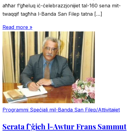
aħħar f’għeluq iċ-ċelebrazzjonijiet tal-160 sena mit-
twaqqif tagħha l-Banda San Filep tatna […]
Read more »
Programmi Speċjali mil-Banda San Filep/Attivitajiet
Serata f’ġieħ l-Awtur Frans Sammut