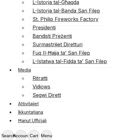
L-Istorja tal-Għaqda
L-Istorja tal-Banda San Filep
St. Philip Fireworks Factory
Presidenti
Bandisti Preżenti
Surmastrijiet Diretturi
Fuq Il-Ħajja ta’ San Filep
L-Istatwa tal-Fidda ta’ San Filep
Medja
Ritratti
Vidjows
Segwi Dirett
Attivitajiet
Ikkuntatjana
Ħanut Uffiċjali
Search
Account
Cart
Menu