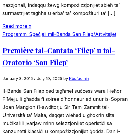
nazzjonali, indaqqu żewġ kompożizzjonijiet sbieħ ta’
surmastrijiet tagħha u erba’ ta’ kompożituri ta’ […]
Read more »
Programmi Speċjali mil-Banda San Filep/Attivitajiet
Première tal-Cantata ‘Filep’ u tal-
Oratorio ‘San Filep’
January 8, 2015
/
July 19, 2025
by
Kbsfadmin
Il-Banda San Filep qed tagħmel suċċess wara l-ieħor.
F’Mejju li għadda fi soiree d’honneur ad unur is-Sopran
Joan Mangion fl-awditorju Sir Temi Zammit tal-
Università ta’ Malta, daqqet wieħed u għoxrin silta
mużikali li jvarjaw minn selezzjonijiet operistiċi sa
kanzunetti klassiċi u kompożizzjonijiet ġodda. Dan l-