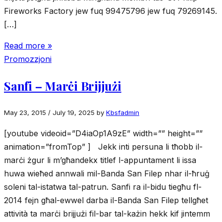
Fireworks Factory jew fuq 99475796 jew fuq 79269145.
[…]
Read more »
Promozzjoni
Sanfi – Marċi Brijjużi
May 23, 2015
/
July 19, 2025
by
Kbsfadmin
[youtube videoid=”D4iaOp1A9zE” width=”” height=””
animation=”fromTop” ] Jekk inti persuna li tħobb il-
marċi żgur li m’għandekx titlef l-appuntament li issa
huwa wieħed annwali mil-Banda San Filep nhar il-ħruġ
soleni tal-istatwa tal-patrun. Sanfi ra il-bidu tiegħu fl-
2014 fejn għal-ewwel darba il-Banda San Filep tellgħet
attività ta marċi brijjużi fil-bar tal-każin hekk kif jintemm