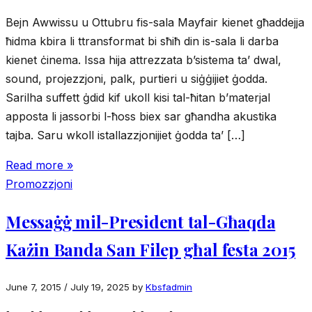
Bejn Awwissu u Ottubru fis-sala Mayfair kienet għaddejja
ħidma kbira li ttransformat bi sħiħ din is-sala li darba
kienet ċinema. Issa hija attrezzata b’sistema ta’ dwal,
sound, projezzjoni, palk, purtieri u siġġijiet ġodda.
Sarilha suffett ġdid kif ukoll kisi tal-ħitan b’materjal
apposta li jassorbi l-ħoss biex sar għandha akustika
tajba. Saru wkoll istallazzjonijiet ġodda ta’ […]
Read more »
Promozzjoni
Messaġġ mil-President tal-Għaqda
Każin Banda San Filep għal festa 2015
June 7, 2015
/
July 19, 2025
by
Kbsfadmin