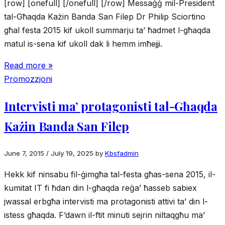
[row] [onefull] [/onefull] [/row] Messaġġ mil-President
tal-Għaqda Każin Banda San Filep Dr Philip Sciortino
għal festa 2015 kif ukoll summarju ta’ ħadmet l-għaqda
matul is-sena kif ukoll dak li hemm imħejji.
Read more »
Promozzjoni
Intervisti ma’ protagonisti tal-Għaqda
Każin Banda San Filep
June 7, 2015
/
July 19, 2025
by
Kbsfadmin
Hekk kif ninsabu fil-ġimgħa tal-festa għas-sena 2015, il-
kumitat IT fi ħdan din l-għaqda reġa’ ħasseb sabiex
jwassal erbgħa intervisti ma protagonisti attivi ta’ din l-
istess għaqda. F’dawn il-ftit minuti sejrin niltaqgħu ma’