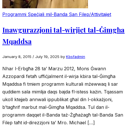
Programmi Speċjali mil-Banda San Filep/Attivitajiet
Inawgurazzjoni tal-wirjiet tal-Ġimgħa
Mqaddsa
January 8, 2015
/
July 19, 2025
by
Kbsfadmin
Nhar l-Erbgħa 28 ta’ Marzu 2012, Mons Ġwann
Azzopardi fetaħ uffiċjalment il-wirja kbira tal-Ġimgħa
Mqaddsa fi tmiem programm kulturali mżewwaq li sar
quddiem sala mimlija daqs bajda fl-istess każin. Tqassam
ukoll ktejjeb annwali ippublikat għal din l-okkażjoni,
b’tagħrif marbut mal-Ġimgħa Mqaddsa. Tul dan il-
programm daqqet il-Banda taż-Żgħażagħ tal-Banda San
Filep taħt id-direzzjoni ta’ Mro. Michael […]