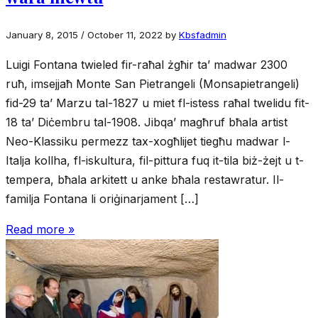
January 8, 2015
/
October 11, 2022
by
Kbsfadmin
Luigi Fontana twieled fir-raħal żgħir ta’ madwar 2300
ruħ, imsejjaħ Monte San Pietrangeli (Monsapietrangeli)
fid-29 ta’ Marzu tal-1827 u miet fl-istess raħal twelidu fit-
18 ta’ Diċembru tal-1908. Jibqa’ magħruf bħala artist
Neo-Klassiku permezz tax-xogħlijet tiegħu madwar l-
Italja kollha, fl-iskultura, fil-pittura fuq it-tila biż-żejt u t-
tempera, bħala arkitett u anke bħala restawratur. Il-
familja Fontana li oriġinarjament […]
Read more »