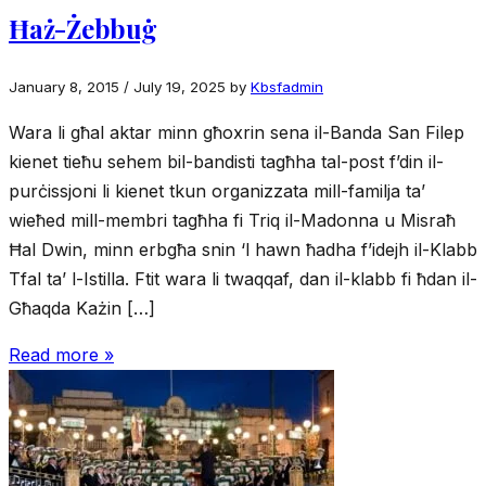
Ħaż-Żebbuġ
January 8, 2015
/
July 19, 2025
by
Kbsfadmin
Wara li għal aktar minn għoxrin sena il-Banda San Filep
kienet tieħu sehem bil-bandisti tagħha tal-post f’din il-
purċissjoni li kienet tkun organizzata mill-familja ta’
wieħed mill-membri tagħha fi Triq il-Madonna u Misraħ
Ħal Dwin, minn erbgħa snin ‘l hawn ħadha f’idejh il-Klabb
Tfal ta’ l-Istilla. Ftit wara li twaqqaf, dan il-klabb fi ħdan il-
Għaqda Każin […]
Read more »