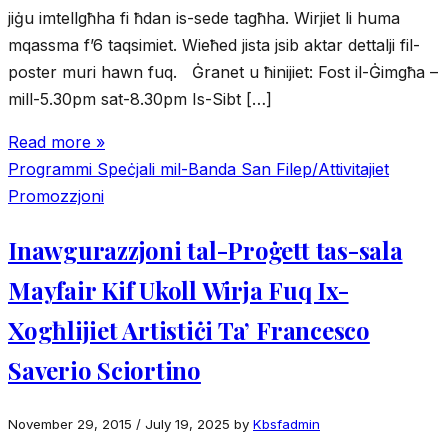
jiġu imtellgħha fi ħdan is-sede tagħha. Wirjiet li huma
mqassma f’6 taqsimiet. Wieħed jista jsib aktar dettalji fil-
poster muri hawn fuq. Ġranet u ħinijiet: Fost il-Ġimgħa –
mill-5.30pm sat-8.30pm Is-Sibt […]
Read more »
Programmi Speċjali mil-Banda San Filep/Attivitajiet
Promozzjoni
Inawgurazzjoni tal-Proġett tas-sala
Mayfair Kif Ukoll Wirja Fuq Ix-
Xogħlijiet Artistiċi Ta’ Francesco
Saverio Sciortino
November 29, 2015
/
July 19, 2025
by
Kbsfadmin