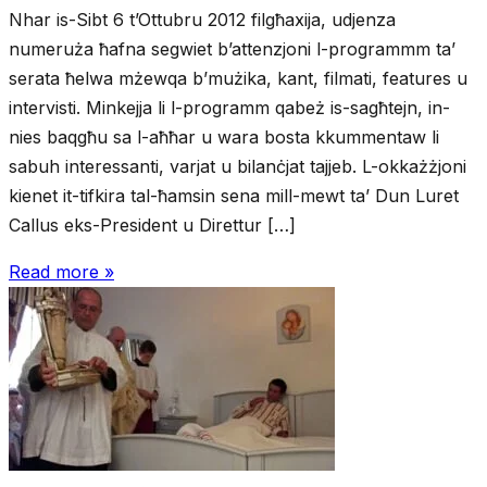
Nhar is-Sibt 6 t’Ottubru 2012 filgħaxija, udjenza
numeruża ħafna segwiet b’attenzjoni l-programmm ta’
serata ħelwa mżewqa b’mużika, kant, filmati, features u
intervisti. Minkejja li l-programm qabeż is-sagħtejn, in-
nies baqgħu sa l-aħħar u wara bosta kkummentaw li
sabuh interessanti, varjat u bilanċjat tajjeb. L-okkażżjoni
kienet it-tifkira tal-ħamsin sena mill-mewt ta’ Dun Luret
Callus eks-President u Direttur […]
Read more »