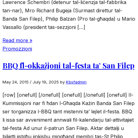
Lawrence Schembri (detenur tal-liċenzja tal-fabbrika
tan-nar), Mro Richard Bugeja (Surmast direttur tal-
Banda San Filep), Philip Balzan (Pro tal-għaqda) u Mario
Vassallo (president tas-sezzjoni […]
Read more »
Promozzjoni
BBQ fl-okkażjoni tal-festa ta’ San Filep
May 24, 2015
/
July 19, 2025
by
Kbsfadmin
[row] [onefull] [/onefull] [onefull] [/onefull] [onefull] Il-
Kummissjoni nar fi ħdan l-Għaqda Każin Banda San Filep
ser torganizza l-BBQ tant mistenni ta’ lejlet il-festa. BBQ
li issa sar avveniment annwali fil-kalendarju tal-attivitajiet
tal-festa Ad unur il-patrun San Filep. Aktar dettalji u
biljetti jistgħu jinkisbu mingħand membri tas-St Philip