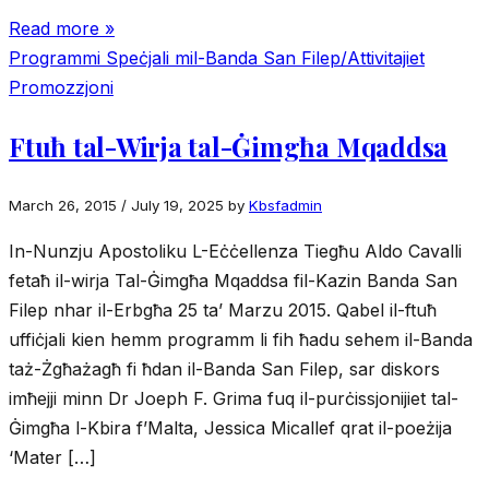
Read more »
Programmi Speċjali mil-Banda San Filep/Attivitajiet
Promozzjoni
Ftuħ tal-Wirja tal-Ġimgħa Mqaddsa
March 26, 2015
/
July 19, 2025
by
Kbsfadmin
In-Nunzju Apostoliku L-Eċċellenza Tiegħu Aldo Cavalli
fetaħ il-wirja Tal-Ġimgħa Mqaddsa fil-Kazin Banda San
Filep nhar il-Erbgħa 25 ta’ Marzu 2015. Qabel il-ftuħ
uffiċjali kien hemm programm li fih ħadu sehem il-Banda
taż-Żgħażagħ fi ħdan il-Banda San Filep, sar diskors
imħejji minn Dr Joeph F. Grima fuq il-purċissjonijiet tal-
Ġimgħa l-Kbira f’Malta, Jessica Micallef qrat il-poeżija
‘Mater […]