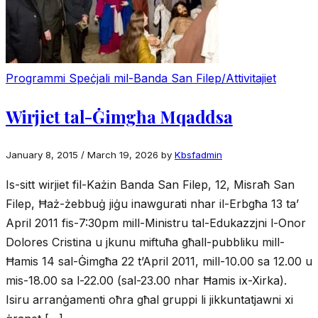
Programmi Speċjali mil-Banda San Filep/Attivitajiet
Wirjiet tal-Ġimgħa Mqaddsa
January 8, 2015
/
March 19, 2026
by
Kbsfadmin
Is-sitt wirjiet fil-Każin Banda San Filep, 12, Misraħ San
Filep, Ħaż-żebbuġ jiġu inawgurati nhar il-Erbgħa 13 ta’
April 2011 fis-7:30pm mill-Ministru tal-Edukazzjni l-Onor
Dolores Cristina u jkunu miftuħa għall-pubbliku mill-
Ħamis 14 sal-Ġimgħa 22 t’April 2011, mill-10.00 sa 12.00 u
mis-18.00 sa l-22.00 (sal-23.00 nhar Ħamis ix-Xirka).
Isiru arranġamenti oħra għal gruppi li jikkuntatjawni xi