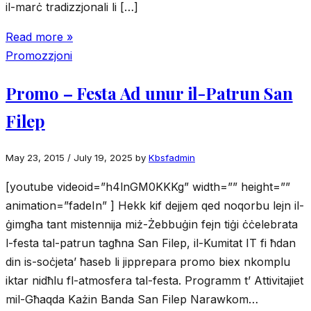
il-marċ tradizzjonali li […]
Read more »
Promozzjoni
Promo – Festa Ad unur il-Patrun San
Filep
May 23, 2015
/
July 19, 2025
by
Kbsfadmin
[youtube videoid=”h4lnGM0KKKg” width=”” height=””
animation=”fadeIn” ] Hekk kif dejjem qed noqorbu lejn il-
ġimgħa tant mistennija miż-Żebbuġin fejn tiġi ċċelebrata
l-festa tal-patrun tagħna San Filep, il-Kumitat IT fi ħdan
din is-soċjeta’ ħaseb li jipprepara promo biex nkomplu
iktar nidħlu fl-atmosfera tal-festa. Programm t’ Attivitajiet
mil-Għaqda Każin Banda San Filep Narawkom…