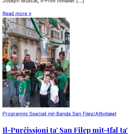
Joseph Muscat, il-Prim Imħallef […]
Read more »
Programmi Speċjali mil-Banda San Filep/Attivitajiet
Il-Purċissjoni ta’ San Filep mit-tfal ta’