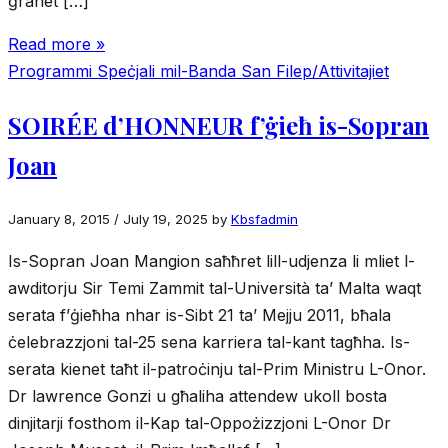
ġranet […]
Read more »
Programmi Speċjali mil-Banda San Filep/Attivitajiet
SOIRÉE d’HONNEUR f’ġieħ is-Sopran
Joan
January 8, 2015
/
July 19, 2025
by
Kbsfadmin
Is-Sopran Joan Mangion saħħret lill-udjenza li mliet l-
awditorju Sir Temi Zammit tal-Università ta’ Malta waqt
serata f’ġieħha nhar is-Sibt 21 ta’ Mejju 2011, bħala
ċelebrazzjoni tal-25 sena karriera tal-kant tagħha. Is-
serata kienet taħt il-patroċinju tal-Prim Ministru L-Onor.
Dr lawrence Gonzi u għaliha attendew ukoll bosta
dinjitarji fosthom il-Kap tal-Oppożizzjoni L-Onor Dr