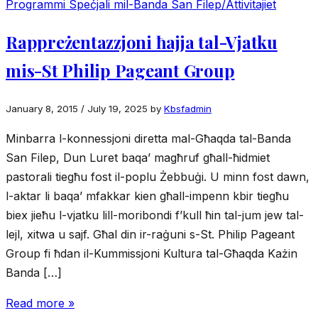
Programmi Speċjali mil-Banda San Filep/Attivitajiet
Rappreżentazzjoni ħajja tal-Vjatku
mis-St Philip Pageant Group
January 8, 2015
/
July 19, 2025
by
Kbsfadmin
Minbarra l-konnessjoni diretta mal-Għaqda tal-Banda
San Filep, Dun Luret baqa’ magħruf għall-ħidmiet
pastorali tiegħu fost il-poplu Żebbuġi. U minn fost dawn,
l-aktar li baqa’ mfakkar kien għall-impenn kbir tiegħu
biex jieħu l-vjatku lill-moribondi f’kull ħin tal-jum jew tal-
lejl, xitwa u sajf. Għal din ir-raġuni s-St. Philip Pageant
Group fi ħdan il-Kummissjoni Kultura tal-Għaqda Każin
Banda […]
Read more »