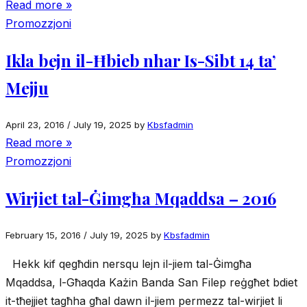
Read more »
Promozzjoni
Ikla bejn il-Ħbieb nhar Is-Sibt 14 ta’
Mejju
April 23, 2016
/
July 19, 2025
by
Kbsfadmin
Read more »
Promozzjoni
Wirjiet tal-Ġimgħa Mqaddsa – 2016
February 15, 2016
/
July 19, 2025
by
Kbsfadmin
Hekk kif qegħdin nersqu lejn il-jiem tal-Ġimgħa
Mqaddsa, l-Għaqda Każin Banda San Filep reġgħet bdiet
it-tħejjiet tagħha għal dawn il-jiem permezz tal-wirjiet li